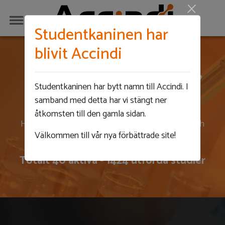
Studentkaninen har
blivit Accindi
Hjälp vetenskapen,
Studentkaninen har bytt namn till Accindi. I
hjälp dig själv!
samband med detta har vi stängt ner
åtkomsten till den gamla sidan.
Ha koll på vilka studier som behöver deltagare och
Välkommen till vår nya förbättrade site!
få en ersättning för att delta!
Totalt
40 aktiva - 1424
utförda studier